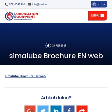
NL
078-6549966
info@le-bv.nl
MENU
24 JULI 2019
simalube Brochure EN web
simalube Brochure EN web
Artikel delen?